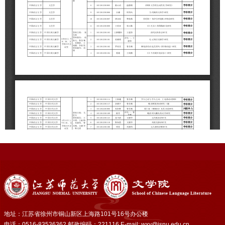
地址：江苏省徐州市铜山新区上海路101号16号办公楼
电话：0516-83536362 邮政编码：221116 E-mail: wxy@jsnu.edu.cn